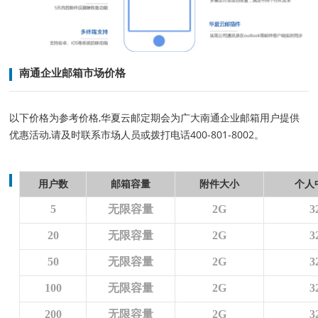
南通企业邮箱市场价格
以下价格为参考价格,华夏云邮定期会为广大南通企业邮箱用户提供
优惠活动,请及时联系市场人员或拨打电话400-801-8002。
用户数
邮箱容量
附件大小
个人
5
无限容量
2G
3
20
无限容量
2G
3
50
无限容量
2G
3
100
无限容量
2G
3
200
无限容量
2G
3