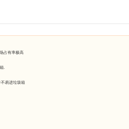
场占有率极高
.
箱
件不易进垃圾箱